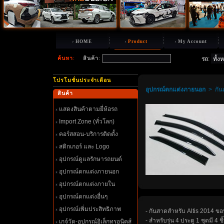
HOME
Product
My Account
ค้นหา
:
สินค้า
:
รถ
:
ปรโมชั่นประจำเดือน
อุปกรณ์ตกแต่งภายนอก
>
กัน
สินค้า
สดงสินค้าตามยี่ห้อรถ
Import Zone (ทั่วโลก)
คอร์สสอน-บริการติดตั้ง
สติกเกอร์ และ Logo
อุปกรณ์ดูแลรักษารถยนต์
อุปกรณ์ตกแต่งภายนอก
อุปกรณ์ตกแต่งภายใน
อุปกรณ์ตกแต่งอื่นๆ
อุปกรณ์เพิ่มประสิทธิภาพ
- กันสาดสำหรับ Altis 2014 ข
- สำหรับรุ่น 4 ประตู 1 ชุดมี 4 ชิ
เกจ์วัด-อุปกรณ์อิเล็กทรอนิคส์