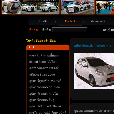
HOME
Product
My Account
ค้นหา
:
สินค้า
:
รถ
:
ปรโมชั่นประจำเดือน
อุปกรณ์ตกแต่งภายนอก
>
ชุด
สินค้า
สดงสินค้าตามยี่ห้อรถ
Import Zone (ทั่วโลก)
คอร์สสอน-บริการติดตั้ง
สติกเกอร์ และ Logo
อุปกรณ์ดูแลรักษารถยนต์
อุปกรณ์ตกแต่งภายนอก
อุปกรณ์ตกแต่งภายใน
อุปกรณ์ตกแต่งอื่นๆ
อุปกรณ์เพิ่มประสิทธิภาพ
- ชุดแต่งรอบคันสำหรับ Nissan
เกจ์วัด-อุปกรณ์อิเล็กทรอนิคส์