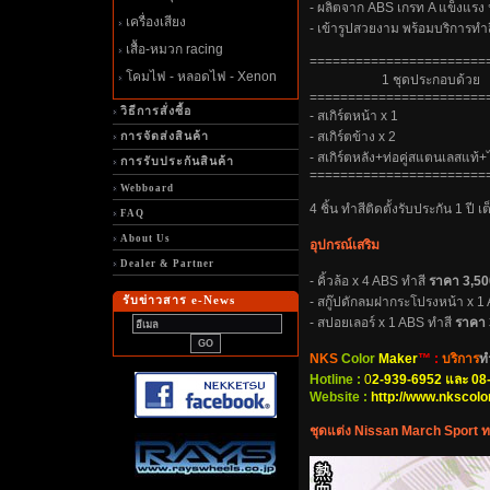
- ผลิตจาก ABS เกรท A แข็งแรง 
เครื่องเสียง
- เข้ารูปสวยงาม พร้อมบริการทำสี
เสื้อ-หมวก racing
=======================
คมไฟ - หลอดไฟ - Xenon
1 ชุดประกอบด้ว
=======================
วิธีการสั่งซื้อ
- สเกิร์ตหน้า x 1
- สเกิร์ตข้าง x 2
การจัดส่งสินค้า
- สเกิร์ตหลัง+ท่อคู่สแตนเลสแท้
การรับประกันสินค้า
=======================
Webboard
4 ชิ้น ทำสีติดตั้งรับประกัน 1 ปี เต
FAQ
About Us
อุปกรณ์เสริม
Dealer & Partner
- คิ้วล้อ x 4 ABS ทำสี
ราคา 3,5
รับข่าวสาร e-News
- สกู๊ปดักลมฝากระโปรงหน้า x 1
- สปอยเลอร์ x 1 ABS ทำสี
ราคา 
NKS
Color
Maker
™ :
บริการ
ท
Hotline :
0
2-939-6952 และ 08
Website :
http://www.nkscol
ชุดแต่ง Nissan March Sport 