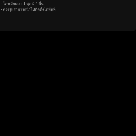
- โครเมียมเงา 1 ชุด มี 4 ชิ้น
- ตรงรุ่นสามารถนำไปติดตั้งได้ทันที