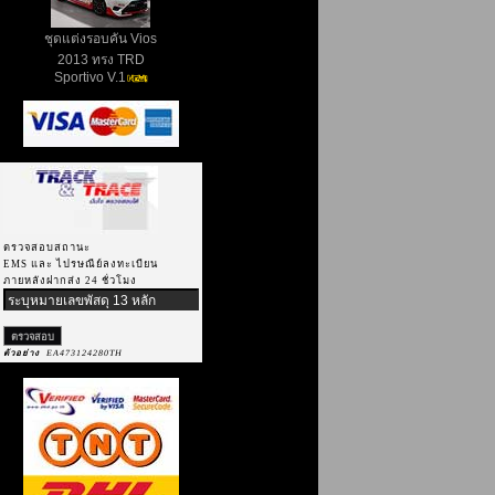
ชุดแต่งรอบคัน Vios
2013 ทรง TRD
Sportivo V.1
ตรวจสอบสถานะ
EMS และ ไปรษณีย์ลงทะเบียน
ภายหลังฝากส่ง 24 ชั่วโมง
ตัวอย่าง
EA473124280TH