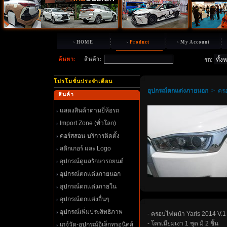
HOME
Product
My Account
ค้นหา
:
สินค้า
:
รถ
:
ปรโมชั่นประจำเดือน
อุปกรณ์ตกแต่งภายนอก
>
คร
สินค้า
สดงสินค้าตามยี่ห้อรถ
Import Zone (ทั่วโลก)
คอร์สสอน-บริการติดตั้ง
สติกเกอร์ และ Logo
อุปกรณ์ดูแลรักษารถยนต์
อุปกรณ์ตกแต่งภายนอก
อุปกรณ์ตกแต่งภายใน
อุปกรณ์ตกแต่งอื่นๆ
อุปกรณ์เพิ่มประสิทธิภาพ
- ครอบไฟหน้า Yaris 2014 V.1
- โครเมียมเงา 1 ชุด มี 2 ชิ้น
เกจ์วัด-อุปกรณ์อิเล็กทรอนิคส์