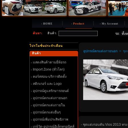
HOME
Product
My Account
ค้นหา
:
สินค้า
:
รถ
:
ปรโมชั่นประจำเดือน
อุปกรณ์ตกแต่งภายนอก
>
ชุด
สินค้า
สดงสินค้าตามยี่ห้อรถ
Import Zone (ทั่วโลก)
คอร์สสอน-บริการติดตั้ง
สติกเกอร์ และ Logo
อุปกรณ์ดูแลรักษารถยนต์
อุปกรณ์ตกแต่งภายนอก
อุปกรณ์ตกแต่งภายใน
อุปกรณ์ตกแต่งอื่นๆ
อุปกรณ์เพิ่มประสิทธิภาพ
- ชุดแต่งรอบคัน Vios 2013 ทร
เกจ์วัด-อุปกรณ์อิเล็กทรอนิคส์