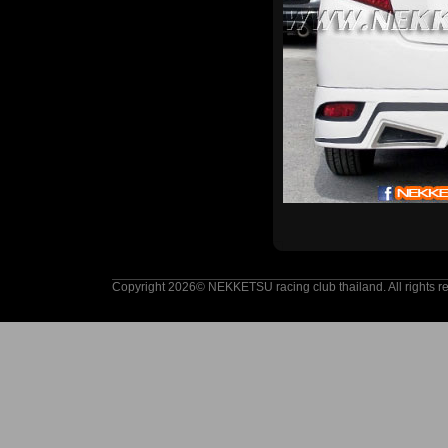
Copyright 2026© NEKKETSU racing club thailand. All rights r