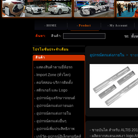
HOME
Product
My Account
ค้นหา
:
สินค้า
:
รถ
:
ปรโมชั่นประจำเดือน
อุปกรณ์ตกแต่งภายใน
>
ชายบ
สินค้า
สดงสินค้าตามยี่ห้อรถ
Import Zone (ทั่วโลก)
คอร์สสอน-บริการติดตั้ง
สติกเกอร์ และ Logo
อุปกรณ์ดูแลรักษารถยนต์
อุปกรณ์ตกแต่งภายนอก
อุปกรณ์ตกแต่งภายใน
อุปกรณ์ตกแต่งอื่นๆ
อุปกรณ์เพิ่มประสิทธิภาพ
- ชายบันได สำหรับ ALTIS 20
- ผลิตจากสแตนเลสเงา logo Alt
เกจ์วัด-อุปกรณ์อิเล็กทรอนิคส์