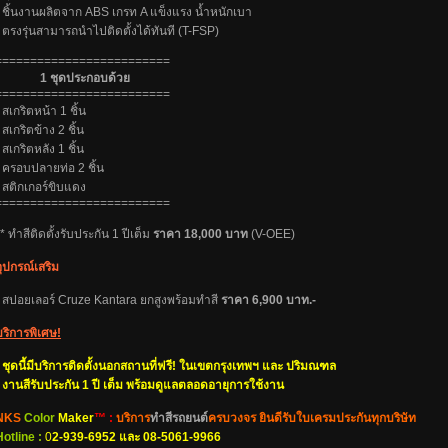
- ชิ้นงานผลิตจาก ABS เกรท A แข็งแรง น้ำหนักเบา
- ตรงรุ่นสามารถนำไปติดตั้งได้ทันที (T-FSP)
=========================
1 ชุดประกอบด้ว
=========================
 สเกริตหน้า 1 ชิ้น
 สเกริตข้าง 2 ชิ้น
 สเกริตหลัง 1 ชิ้น
- ครอบปลายท่อ 2 ชิ้น
- สติกเกอร์ขิบแดง
=========================
* ทำสีติดตั้งรับประกัน 1 ปีเต็ม
ราคา 18,000 บาท
(V-OEE)
อุปกรณ์เสริม
- สปอยเลอร์ Cruze Kantara ยกสูงพร้อมทำสี
ราคา 6,900 บาท.-
บริการพิเศษ!
- ชุดนี้มีบริการติดตั้งนอกสถานที่ฟรี! ในเขตกรุงเทพฯ และ ปริมณฑล
- งานสีรับประกัน 1 ปี เต็ม พร้อมดูแลตลอดอายุการใช้งาน
NKS
Color
Maker
™ :
บริการ
ทำสีรถยนต์
ครบวงจร ยินดีรับใบเครมประกันทุกบริษัท
Hotline :
0
2-939-6952 และ 08-5061-9966