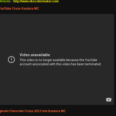
Website :
http://www.nkscolormaker.com
YouTube Cruze Kantara MC
ชุด
ต่ง Chevrolet Cruze 2013 ทรง Kantara MC