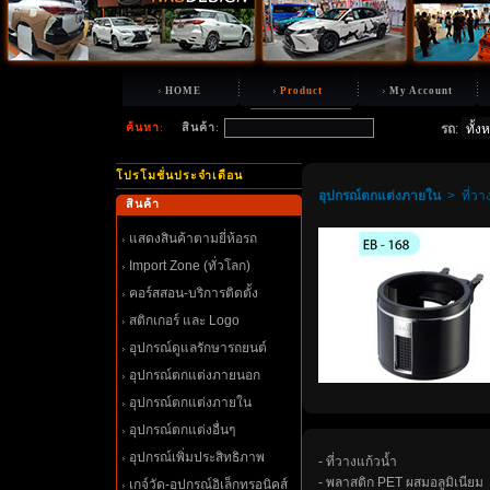
HOME
Product
My Account
ค้นหา
:
สินค้า
:
รถ
:
ปรโมชั่นประจำเดือน
อุปกรณ์ตกแต่งภายใน
>
ที่วา
สินค้า
สดงสินค้าตามยี่ห้อรถ
Import Zone (ทั่วโลก)
คอร์สสอน-บริการติดตั้ง
สติกเกอร์ และ Logo
อุปกรณ์ดูแลรักษารถยนต์
อุปกรณ์ตกแต่งภายนอก
อุปกรณ์ตกแต่งภายใน
อุปกรณ์ตกแต่งอื่นๆ
อุปกรณ์เพิ่มประสิทธิภาพ
- ที่วางแก้วน้ำ
- พลาสติก PET ผสมอลูมิเนียม
เกจ์วัด-อุปกรณ์อิเล็กทรอนิคส์