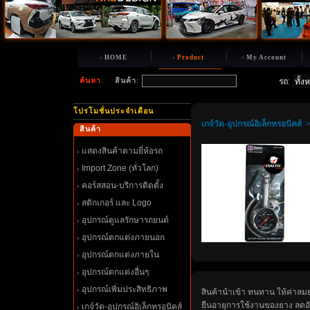
HOME
Product
My Account
ค้นหา
:
สินค้า
:
รถ
:
ปรโมชั่นประจำเดือน
เกจ์วัด-อุปกรณ์อิเล็กทรอนิคส์
สินค้า
สดงสินค้าตามยี่ห้อรถ
Import Zone (ทั่วโลก)
คอร์สสอน-บริการติดตั้ง
สติกเกอร์ และ Logo
อุปกรณ์ดูแลรักษารถยนต์
อุปกรณ์ตกแต่งภายนอก
อุปกรณ์ตกแต่งภายใน
อุปกรณ์ตกแต่งอื่นๆ
อุปกรณ์เพิ่มประสิทธิภาพ
สินค้านำเข้า ทนทาน ให้ค่าลมยา
ืนอายุการใช้งานของยาง ลดอั
เกจ์วัด-อุปกรณ์อิเล็กทรอนิคส์