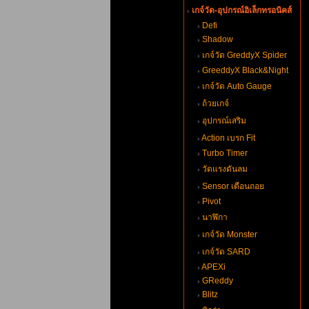
เกจ์วัด-อุปกรณ์อิเล็กทรอนิคส์
Defi
Shadow
เกจ์วัด GreddyX Spider
GreeddyX Black&Night
เกจ์วัด Auto Gauge
ถ้วยเกจ์
อุปกรณ์เสริม
Action เบรก Fit
Turbo Timer
วัดแรงดันลม
Sensor เตือนถอ
Pivot
นาฬิกา
เกจ์วัด Monster
เกจ์วัด SARD
APEXi
GReddy
Blitz