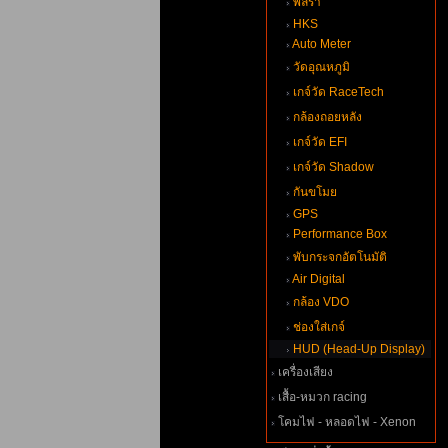
พิลร่า
HKS
Auto Meter
วัดอุณหภูมิ
เกจ์วัด RaceTech
กล้องถอยหลัง
เกจ์วัด EFI
เกจ์วัด Shadow
กันขโม
GPS
Performance Box
พับกระจกอัตโนมัติ
Air Digital
กล้อง VDO
ช่องใส่เกจ์
HUD (Head-Up Display)
เครื่องเสียง
เสื้อ-หมวก racing
คมไฟ - หลอดไฟ - Xenon