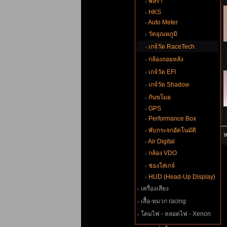
พิลร่า
HKS
Auto Meter
วัดอุณหภูมิ
เกจ์วัด RaceTech
กล้องถอยหลัง
เกจ์วัด EFI
เกจ์วัด Shadow
กันขโม
GPS
Performance Box
พับกระจกอัตโนมัติ
ห
Air Digital
กล้อง VDO
ช่องใส่เกจ์
HUD (Head-Up Display)
เครื่องเสียง
เสื้อ-หมวก racing
คมไฟ - หลอดไฟ - Xenon