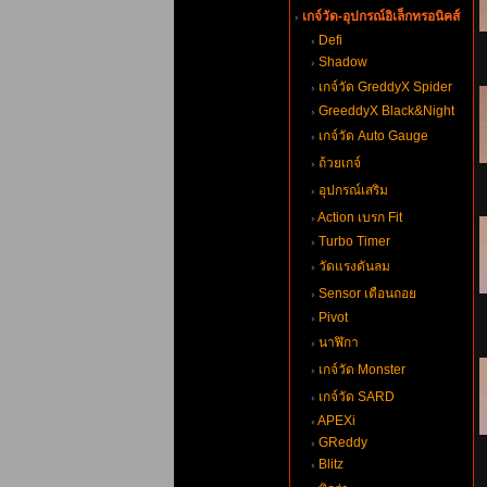
เกจ์วัด-อุปกรณ์อิเล็กทรอนิคส์
Defi
Shadow
เกจ์วัด GreddyX Spider
GreeddyX Black&Night
เกจ์วัด Auto Gauge
ถ้วยเกจ์
อุปกรณ์เสริม
Action เบรก Fit
Turbo Timer
วัดแรงดันลม
Sensor เตือนถอ
Pivot
นาฬิกา
เกจ์วัด Monster
เกจ์วัด SARD
APEXi
GReddy
Blitz