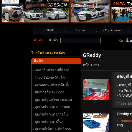
HOME
Product
My Account
ค้นหา
:
สินค้า
:
รถ
:
ปรโมชั่นประจำเดือน
GReddy
สินค้า
หน้า 1 of 1
สดงสินค้าตามยี่ห้อรถ
ปรับบูสไ
Import Zone (ทั่วโลก)
คอร์สสอน-บริการติดตั้ง
- ปรับบู
- รุ่น Pro
สติกเกอร์ และ Logo
- NIV-BOA
อุปกรณ์ดูแลรักษารถยนต์
รายละเอียด
อุปกรณ์ตกแต่งภายนอก
Greddy 
อุปกรณ์ตกแต่งภายใน
GReddys
อุปกรณ์ตกแต่งอื่นๆ
eng ...
อุปกรณ์เพิ่มประสิทธิภาพ