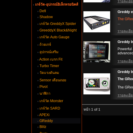
รายละเอียด
เกจ์วัด-อุปกรณ์อิเล็กทรอนิคส์
Defi
Greddy e
Shadow
The GRed
...
เกจ์วัด GreddyX Spider
GreeddyX Black&Night
รายละเอียด
เกจ์วัด Auto Gauge
Greddy I
ถ้วยเกจ์
Powerful 
อุปกรณ์เสริม
advanced 
Action เบรก Fit
รายละเอียด
Turbo Timer
Greddy In
วัดแรงดันลม
The GRedd
Sensor เตือนถอ
Pivot
The GRedd
นาฬิกา
รายละเอียด
เกจ์วัด Monster
เกจ์วัด SARD
หน้า 1 of 1
APEXi
GReddy
Blitz