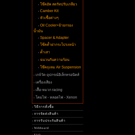
ช๊คอัพ สตรัทปรับเกลียว
Camber Kit
หัวเชื้อต่างๆ
Oil Cooler+ย้ายกรอง
น้ำมัน
Spacer & Adapter
ช๊คค้ำฝากระโปรงหน้า
ค้ำเสา
ฉนวนกันความร้อน
ช๊คถุงลม Air Suspension
เกจ์วัด-อุปกรณ์อิเล็กทรอนิคส์
เครื่องเสียง
เสื้อ-หมวก racing
คมไฟ - หลอดไฟ - Xenon
วิธีการสั่งซื้อ
การจัดส่งสินค้า
การรับประกันสินค้า
Webboard