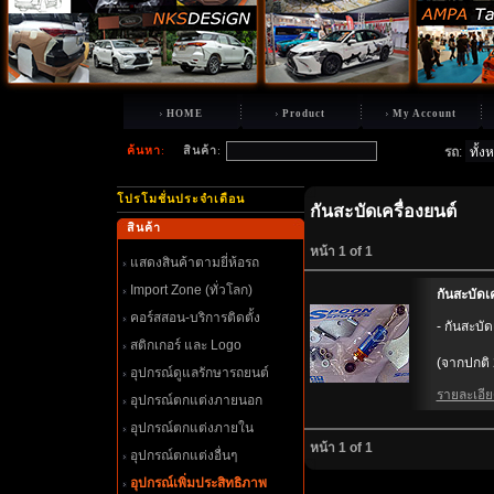
HOME
Product
My Account
ค้นหา
:
สินค้า
:
รถ
:
ปรโมชั่นประจำเดือน
กันสะบัดเครื่องยนต์
สินค้า
หน้า 1 of 1
สดงสินค้าตามยี่ห้อรถ
Import Zone (ทั่วโลก)
กันสะบัดเค
คอร์สสอน-บริการติดตั้ง
- กันสะบั
สติกเกอร์ และ Logo
(จากปกติ 
อุปกรณ์ดูแลรักษารถยนต์
รายละเอียด
อุปกรณ์ตกแต่งภายนอก
อุปกรณ์ตกแต่งภายใน
หน้า 1 of 1
อุปกรณ์ตกแต่งอื่นๆ
อุปกรณ์เพิ่มประสิทธิภาพ