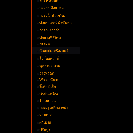
สายหัวเทียน
กรองเปลือย+ท่อ
กรองน้ำมันเครื่อง
ท่อเฮดเดอร์-ผ้าพันท่อ
กรองฝาวาล์ว
ท่อยางซิลิโคน
NORM
กันสะบัดเครื่องยนต์
บว์ออฟวาล์
ชุดเบรก+จาน
รางหัวฉีด
Waste Gate
ลิ้นปีกผีเสื้อ
น้ำมันเครื่อง
Turbo Tech
กล่องจูนเพิ่มแรงม้า
จานเบรก
ผ้าเบรก
ปรับบูส